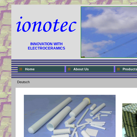
INNOVATION WITH
ELECTROCERAMICS
Home
About Us
Products
Deutsch