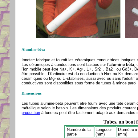
Alumine-bêta
Ionotec fabrique et fournit les céramiques conductrices ioniques 
Les céramiques à conductions sont basées sur
l'alumine-bêta
, 
l'ion mobile peut être Na+, K+, Ag+, Li+, Sr2+, Ba2+ ou Gd3+. D
être possible. D'ordinaire est du conduction à Na+ ou K+ demandé
céramiques ou Mg- ou Li-stabilisés, aussi avec ou sans l'additif
conductives sont disponibles sous forme de tubes à mince paroi e
Dimensions
Les tubes alumine-bêta peuvent être fourni avec une tête céramiq
métallique selon le besoin. Les dimensions des produits courant 
production
à Ionotec peut être facilement adapté aux demandes ind
Tubes, un bout 
Numéro de la
Longueur
Diamètre in
partie
(mm)
(mm)