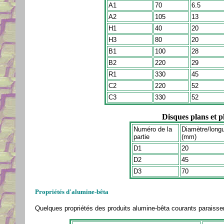
A1
70
6.5
A2
105
13
H1
40
20
H3
80
20
B1
100
28
B2
220
29
R1
330
45
C2
220
52
C3
330
52
Disques plans et 
Numéro de la
Diamètre/long
partie
(mm)
D1
20
D2
45
D3
70
Propriétés d'alumine-bêta
Quelques propriétés des produits alumine-bêta courants paraissen