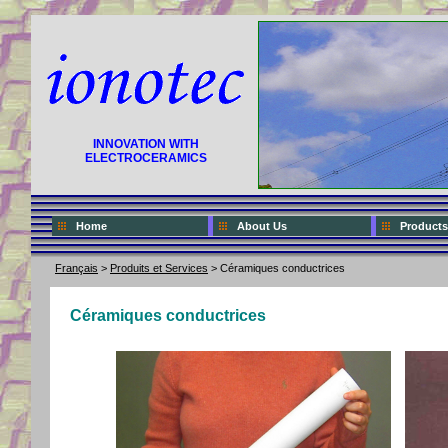
INNOVATION WITH
ELECTROCERAMICS
Home
About Us
Products
Français
>
Produits et Services
> Céramiques conductrices
Céramiques conductrices