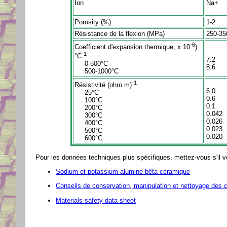
Ion
Na+
Porosity (%)
1-2
Résistance de la flexion (MPa)
250-35
-6
Coefficient d'expansion thermique, x 10
)
-1
°C
7.2
0-500°C
8.6
500-1000°C
-1
Résistivité (ohm m)
6.0
25°C
0.6
100°C
0.1
200°C
0.042
300°C
0.026
400°C
0.023
500°C
0.020
600°C
Pour les données techniques plus spécifiques, mettez-vous s'il v
Sodium et potassium alumine-bêta céramique
Conseils de conservation, manipulation et nettoyage des
Materials safety data sheet