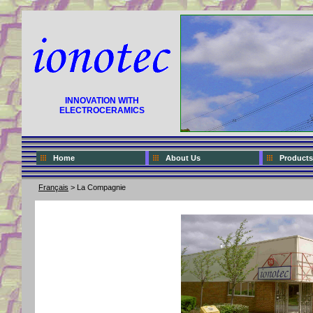
INNOVATION WITH
ELECTROCERAMICS
Home
About Us
Products
Français
> La Compagnie