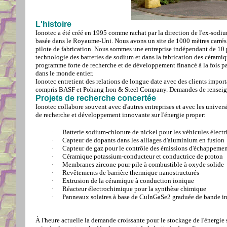
L'histoire
Ionotec a été créé en 1995 comme rachat par la direction de l'ex-sodi
basée dans le Royaume-Uni. Nous avons un site de 1000 mètres carrés p
pilote de fabrication. Nous sommes une entreprise indépendant de 10 
technologie des batteries de sodium et dans la fabrication des céramiq
programme forte de recherche et de développement financé à la fois pa
dans le monde entier.
Ionotec entretient des relations de longue date avec des clients import
compris BASF et Pohang Iron & Steel Company. Demandes de renseig
Projets de recherche concertée
Ionotec collabore souvent avec d'autres entreprises et avec les universi
de recherche et développement innovante sur l'énergie proper:
·
Batterie sodium-chlorure de nickel pour les véhicules électr
·
Capteur de dopants dans les alliages d'aluminium en fusion
·
Capteur de gaz pour le contrôle des émissions d'échappeme
·
Céramique potassium-conducteur et conductrice de proton
·
Membranes zircone pour pile à combustible à oxyde solide
·
Revêtements de barrière thermique nanostructurés
·
Extrusion de la céramique à conduction ionique
·
Réacteur électrochimique pour la synthèse chimique
·
Panneaux solaires à base de CuInGaSe2 graduée de bande in
À l'heure actuelle la demande croissante pour le stockage de l'énergie 